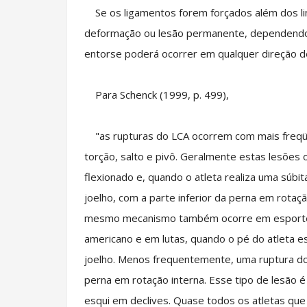
Se os ligamentos forem forçados além dos lim
deformação ou lesão permanente, dependendo 
entorse poderá ocorrer em qualquer direção 
Para Schenck (1999, p. 499),
"as rupturas do LCA ocorrem com mais freqü
torção, salto e pivô. Geralmente estas lesões 
flexionado e, quando o atleta realiza uma súbi
joelho, com a parte inferior da perna em rotaç
mesmo mecanismo também ocorre em esportes
americano e em lutas, quando o pé do atleta est
joelho. Menos frequentemente, uma ruptura do
perna em rotação interna. Esse tipo de lesão é 
esqui em declives. Quase todos os atletas qu