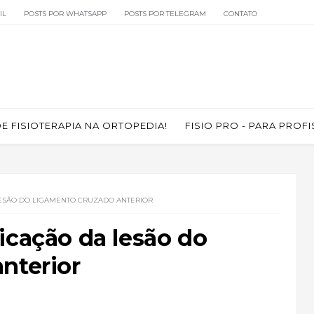
IL
POSTS POR WHATSAPP
POSTS POR TELEGRAM
CONTATO
 FISIOTERAPIA NA ORTOPEDIA!
FISIO PRO - PARA PROF
LESÃO DO LIGAMENTO CRUZADO ANTERIOR
icação da lesão do
nterior