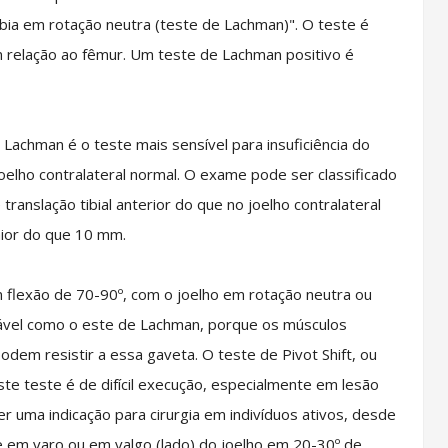
íbia em rotação neutra (teste de Lachman)". O teste é
m relação ao fêmur. Um teste de Lachman positivo é
hman é o teste mais sensível para insuficiência do
lho contralateral normal. O exame pode ser classificado
nslação tibial anterior do que no joelho contralateral
aior do que 10 mm.
 flexão de 70-90º, com o joelho em rotação neutra ou
fiável como o este de Lachman, porque os músculos
odem resistir a essa gaveta. O teste de Pivot Shift, ou
ste teste é de difícil execução, especialmente em lesão
er uma indicação para cirurgia em indivíduos ativos, desde
de em varo ou em valgo (lado) do joelho em 20-30º de