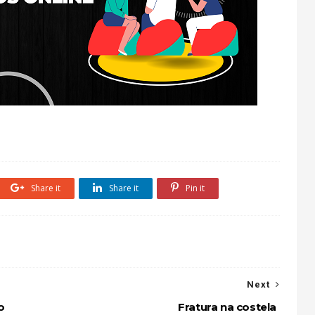
Share it
Share it
Pin it
Next
o
Fratura na costela