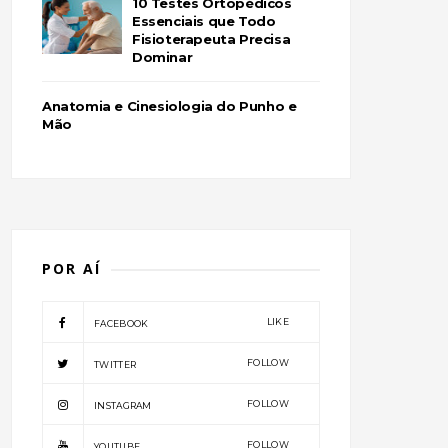
10 Testes Ortopédicos
Essenciais que Todo
Fisioterapeuta Precisa
Dominar
Anatomia e Cinesiologia do Punho e
Mão
POR AÍ
LIKE
FACEBOOK
FOLLOW
TWITTER
FOLLOW
INSTAGRAM
FOLLOW
YOUTUBE