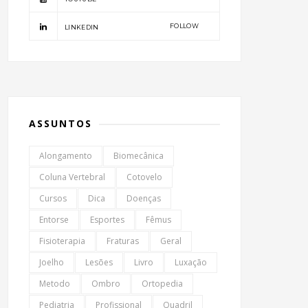
FOLLOW
LINKEDIN
ASSUNTOS
Alongamento
Biomecânica
Coluna Vertebral
Cotovelo
Cursos
Dica
Doenças
Entorse
Esportes
Fêmus
Fisioterapia
Fraturas
Geral
Joelho
Lesões
Livro
Luxação
Metodo
Ombro
Ortopedia
Pediatria
Profissional
Quadril