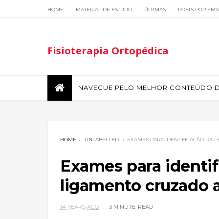
HOME
MATERIAL DE ESTUDO
ÚLTIMAS
POSTS POR EMA
Fisioterapia Ortopédica
NAVEGUE PELO MELHOR CONTEÚDO DE
HOME
UNLABELLED
EXAMES PARA IDENTIFICAÇÃO DA 
Exames para identif
ligamento cruzado a
14 YEARS AGO
3 MINUTE
READ