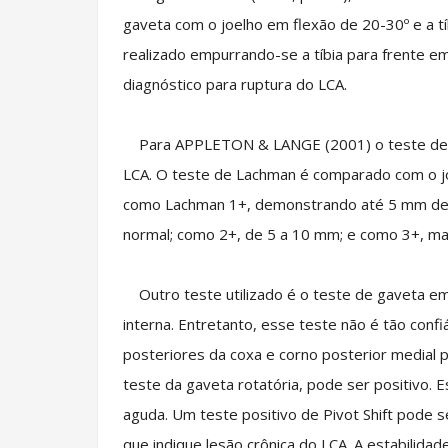
gaveta com o joelho em flexão de 20-30º e a t
realizado empurrando-se a tíbia para frente e
diagnóstico para ruptura do LCA.
Para APPLETON & LANGE (2001) o teste de Lac
LCA. O teste de Lachman é comparado com o joe
como Lachman 1+, demonstrando até 5 mm de tra
normal; como 2+, de 5 a 10 mm; e como 3+, m
Outro teste utilizado é o teste de gaveta em
interna. Entretanto, esse teste não é tão con
posteriores da coxa e corno posterior medial p
teste da gaveta rotatória, pode ser positivo. E
aguda. Um teste positivo de Pivot Shift pode s
que indique lesão crônica do LCA. A estabilida